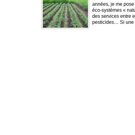
années, je me pose 
éco-systèmes « natu
des services entre el
pesticides… Si une p