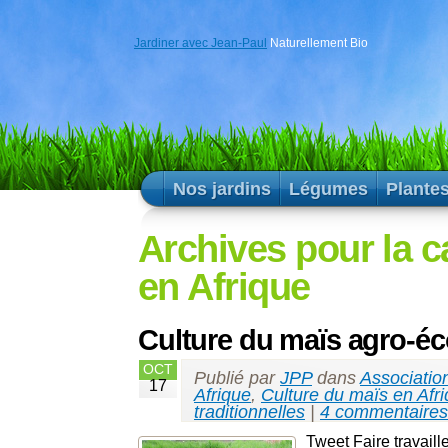
Jardiner avec Jean-Paul
Naturellement Bio
Nos jardins
Légumes
Plante
Archives pour la c
en Afrique
Culture du maïs agro-éco
OCT
Publié par
JPP
dans
Associatio
17
Afrique
,
Culture du maïs en Afr
traditionnelles
|
4 commentaires
Tweet Faire travaill