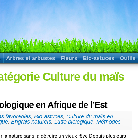
s
Arbres et arbustes
Fleurs
Bio-astuces
Outils
atégorie Culture du maïs
logique en Afrique de l’Est
ns favorables
,
Bio-astuces
,
Culture du maïs en
ique
,
Engrais naturels
,
Lutte biologique
,
Méthodes
er la nature sans la détruire un vieux rêve Depuis plusieurs