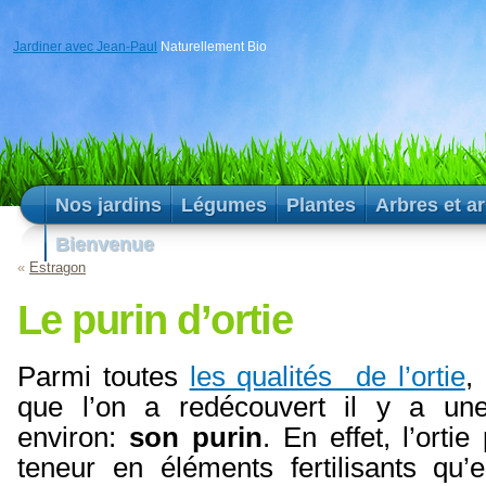
Jardiner avec Jean-Paul
Naturellement Bio
Nos jardins
Légumes
Plantes
Arbres et a
Bienvenue
«
Estragon
Le purin d’ortie
Parmi toutes
les qualités de l’ortie
,
que l’on a redécouvert il y a une
environ:
son purin
. En effet, l’ort
teneur en éléments fertilisants qu’