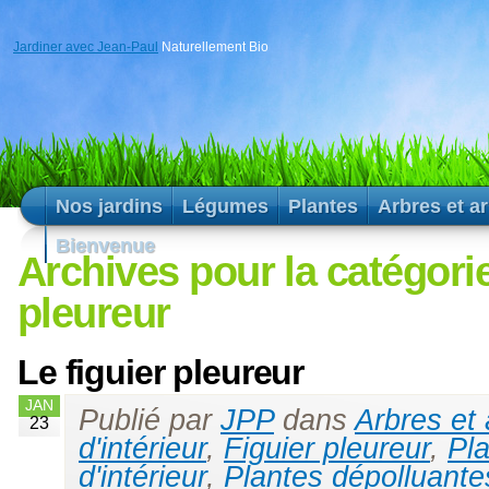
Jardiner avec Jean-Paul
Naturellement Bio
Nos jardins
Légumes
Plantes
Arbres et a
Bienvenue
Archives pour la catégorie
pleureur
Le figuier pleureur
JAN
Publié par
JPP
dans
Arbres et
23
d'intérieur
,
Figuier pleureur
,
Pl
d'intérieur
,
Plantes dépolluante