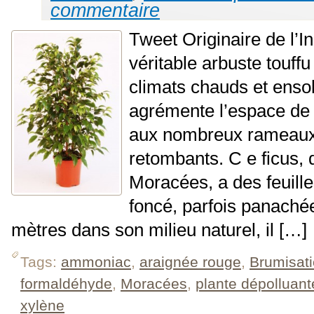
commentaire
Tweet Originaire de l’In
véritable arbuste touffu
climats chauds et ensole
agrémente l’espace de 
aux nombreux rameaux
retombants. C e ficus, 
Moracées, a des feuilles
foncé, parfois panachées
mètres dans son milieu naturel, il […]
Tags:
ammoniac
,
araignée rouge
,
Brumisat
formaldéhyde
,
Moracées
,
plante dépolluant
xylène