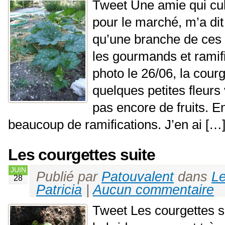
Tweet Une amie qui cu
pour le marché, m’a dit
qu’une branche de ces 
les gourmands et ramific
photo le 26/06, la courg
quelques petites fleurs 
pas encore de fruits. En
beaucoup de ramifications. J’en ai […
Les courgettes suite
JUIN
Publié par
Patouvalent
dans
Le
28
Patricia
|
Aucun commentaire
Tweet Les courgettes 