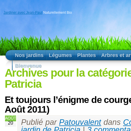
Jardiner avec Jean-Paul
Naturellement Bio
Nos jardins
Légumes
Plantes
Arbres et a
Bienvenue
Archives pour la catégorie
Patricia
Et toujours l’énigme de courge
Août 2011)
AOÛT
Publié par
Patouvalent
dans
Co
20
jardin de Patricia
|
3 commenta