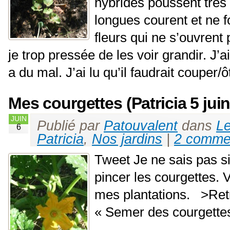
hybrides poussent très 
longues courent et ne f
fleurs qui ne s’ouvrent 
je trop pressée de les voir grandir. J’
a du mal. J’ai lu qu’il faudrait couper/ô
Mes courgettes (Patricia 5 juin
JUIN
Publié par
Patouvalent
dans
Le
6
Patricia
,
Nos jardins
|
2 comme
Tweet Je ne sais pas si
pincer les courgettes. 
mes plantations. >Retr
« Semer des courgette