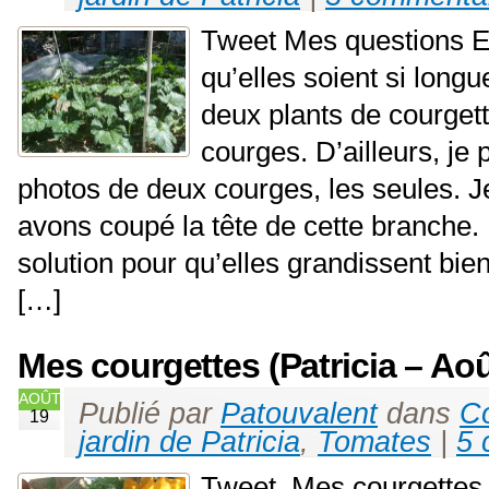
Tweet Mes questions E
qu’elles soient si longu
deux plants de courgett
courges. D’ailleurs, je 
photos de deux courges, les seules. J
avons coupé la tête de cette branche.
solution pour qu’elles grandissent bi
[…]
Mes courgettes (Patricia – Aoû
AOÛT
Publié par
Patouvalent
dans
Co
19
jardin de Patricia
,
Tomates
|
5 
Tweet Mes courgettes 