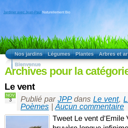
Jardiner avec Jean-Paul
Naturellement Bio
Nos jardins
Légumes
Plantes
Arbres et a
Bienvenue
Archives pour la catégori
Le vent
NOV
Publié par
JPP
dans
Le vent
,
L
3
Poèmes
|
Aucun commentaire
Tweet Le vent d’Emile 
bruyère longue infinimen