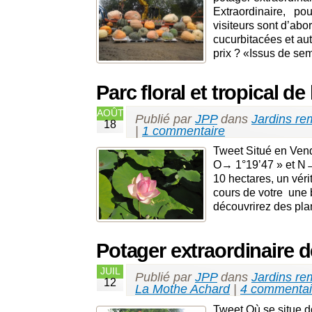
Extraordinaire, pou
visiteurs sont d’ab
cucurbitacées et au
prix ? «Issus de se
Parc floral et tropical d
AOÛT
Publié par
JPP
dans
Jardins re
18
|
1 commentaire
Tweet Situé en Ven
O→ 1°19’47 » et N→ 4
10 hectares, un vér
cours de votre une 
découvrirez des pla
Potager extraordinaire 
JUIL
Publié par
JPP
dans
Jardins re
12
La Mothe Achard
|
4 commentai
Tweet Où se situe do