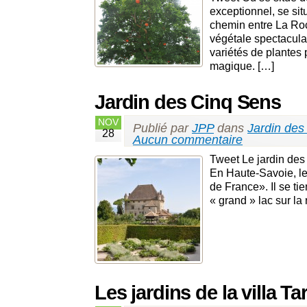
exceptionnel, se si
chemin entre La Roch
végétale spectacula
variétés de plantes 
magique. […]
Jardin des Cinq Sens
NOV
Publié par
JPP
dans
Jardin des
28
Aucun commentaire
Tweet Le jardin des 
En Haute-Savoie, le 
de France». Il se tie
« grand » lac sur la
Les jardins de la villa Ta