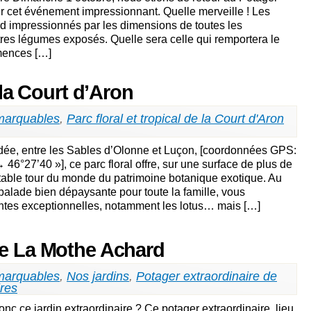
r cet événement impressionnant. Quelle merveille ! Les
ord impressionnés par les dimensions de toutes les
tres légumes exposés. Quelle sera celle qui remportera le
mences […]
e la Court d’Aron
marquables
,
Parc floral et tropical de la Court d'Aron
dée, entre les Sables d’Olonne et Luçon, [coordonnées GPS:
6°27’40 »], ce parc floral offre, sur une surface de plus de
itable tour du monde du patrimoine botanique exotique. Au
balade bien dépaysante pour toute la famille, vous
ntes exceptionnelles, notamment les lotus… mais […]
de La Mothe Achard
marquables
,
Nos jardins
,
Potager extraordinaire de
res
nc ce jardin extraordinaire ? Ce potager extraordinaire, lieu