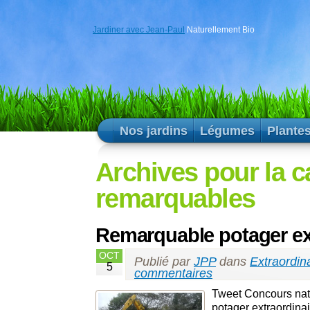
Jardiner avec Jean-Paul
Naturellement Bio
Nos jardins
Légumes
Plante
Archives pour la c
remarquables
Remarquable potager ex
OCT
Publié par
JPP
dans
Extraordin
5
commentaires
Tweet Concours nati
potager extraordina