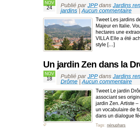
NOV
Publié par
JPP
dans
Jardins re
24
jardins
|
Aucun commentaire
Tweet Les jardins de
Majeur en Italie. Vo
hectares une extraor
VILLA Elle a été ac
style […]
Un jardin Zen dans la D
NOV
Publié par
JPP
dans
Jardins re
18
Drôme
|
Aucun commentaire
Tweet Le jardin Drô
associant ses origi
jardin Zen. Artiste –
un vocabulaire de fo
dans un dialogue fé
Tags:
nénuphars