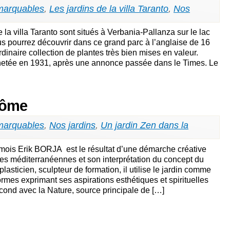
marquables
,
Les jardins de la villa Taranto
,
Nos
 la villa Taranto sont situés à Verbania-Pallanza sur le lac
us pourrez découvrir dans ce grand parc à l’anglaise de 16
dinaire collection de plantes très bien mises en valeur.
hetée en 1931, après une annonce passée dans le Times. Le
rôme
marquables
,
Nos jardins
,
Un jardin Zen dans la
mois Erik BORJA est le résultat d’une démarche créative
nes méditerranéennes et son interprétation du concept du
 plasticien, sculpteur de formation, il utilise le jardin comme
rmes exprimant ses aspirations esthétiques et spirituelles
cond avec la Nature, source principale de […]