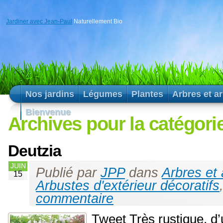
Jardiner avec Jean-Paul
Naturellement Bio
Nos jardins
Légumes
Plantes
Arbres et a
Bienvenue
Archives pour la catégori
Deutzia
JUIN
Publié par
JPP
dans
Arbres et
15
Arbustes d'extérieur décoratifs
commentaire
Tweet Très rustique, d