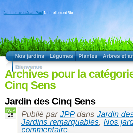
Jardiner avec Jean-Paul
Naturellement Bio
Nos jardins
Légumes
Plantes
Arbres et a
Bienvenue
Archives pour la catégori
Cinq Sens
Jardin des Cinq Sens
NOV
Publié par
JPP
dans
Jardin de
28
Jardins remarquables
,
Nos jar
commentaire