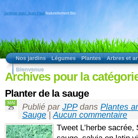
Jardiner avec Jean-Paul
Naturellement Bio
Nos jardins
Légumes
Plantes
Arbres et a
Bienvenue
Archives pour la catégori
Planter de la sauge
MAI
Publié par
JPP
dans
Plantes a
25
Sauge
|
Aucun commentaire
Tweet L’herbe sacrée, Sa
sauge, salvia en latin v