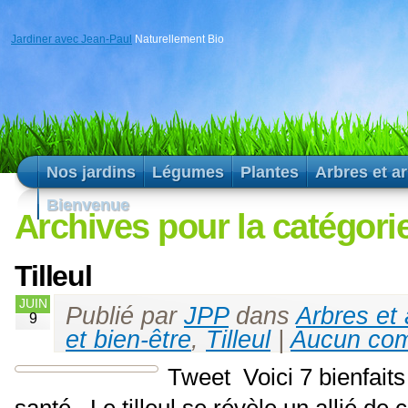
Jardiner avec Jean-Paul
Naturellement Bio
Nos jardins
Légumes
Plantes
Arbres et a
Bienvenue
Archives pour la catégorie
Tilleul
JUIN
Publié par
JPP
dans
Arbres et
9
et bien-être
,
Tilleul
|
Aucun com
Tweet Voici 7 bienfaits 
santé . Le tilleul se révèle un allié de