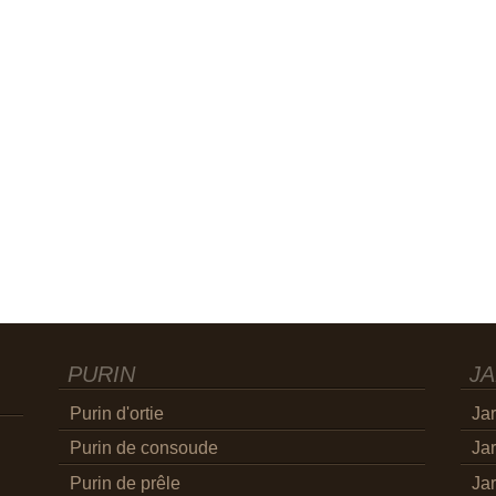
PURIN
JA
Purin d'ortie
Jar
Purin de consoude
Jar
Purin de prêle
Jar