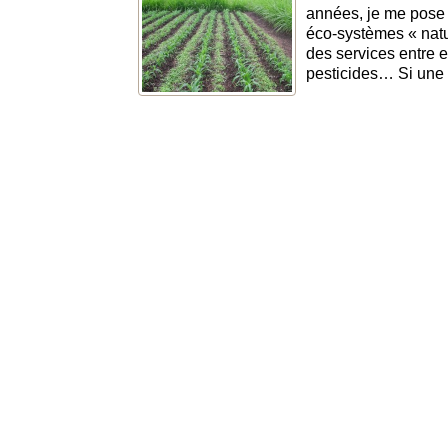
années, je me pose 
éco-systèmes « natu
des services entre el
pesticides… Si une p