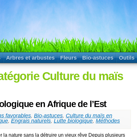
s
Arbres et arbustes
Fleurs
Bio-astuces
Outils
atégorie Culture du maïs
logique en Afrique de l’Est
ns favorables
,
Bio-astuces
,
Culture du maïs en
ique
,
Engrais naturels
,
Lutte biologique
,
Méthodes
er la nature sans la détruire un vieux rêve Depuis plusieurs