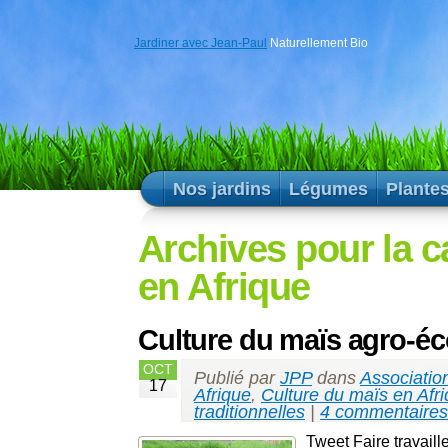
Jardiner avec Jean-Paul
Naturellement Bio
Nos jardins
Légumes
Plante
Archives pour la c
en Afrique
Culture du maïs agro-éco
OCT
Publié par
JPP
dans
Associatio
17
Afrique
,
Culture du maïs en Afr
traditionnelles
|
4 commentaires
Tweet Faire travaill