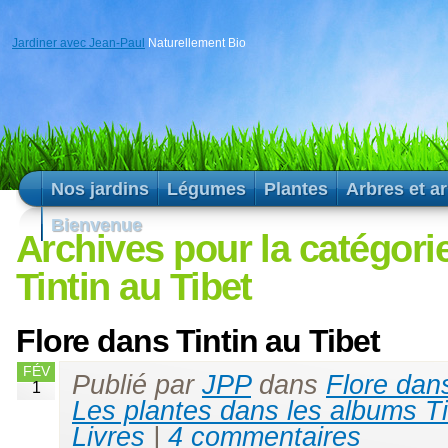
Jardiner avec Jean-Paul
Naturellement Bio
Nos jardins
Légumes
Plantes
Arbres et a
Bienvenue
Archives pour la catégori
Tintin au Tibet
Flore dans Tintin au Tibet
FÉV
Publié par
JPP
dans
Flore dans
1
Les plantes dans les albums Ti
Livres
|
4 commentaires