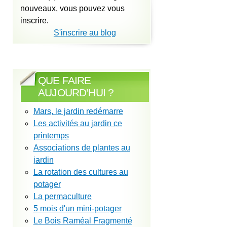
nouveaux, vous pouvez vous
inscrire.
S'inscrire au blog
QUE FAIRE
AUJOURD’HUI ?
Mars, le jardin redémarre
Les activités au jardin ce
printemps
Associations de plantes au
jardin
La rotation des cultures au
potager
La permaculture
5 mois d'un mini-potager
Le Bois Raméal Fragmenté