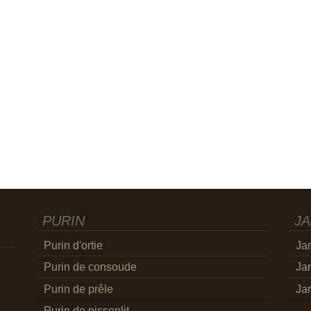
PURIN
JA
Purin d'ortie
Jar
Purin de consoude
Jar
Purin de prêle
Jar
Purin de pissenlit