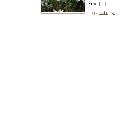
sont […]
Tags:
bulbe
,
lys