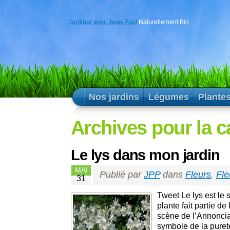
Jardiner avec Jean-Paul
Naturellement Bio
Nos jardins
Légumes
Plante
Archives pour la c
Le lys dans mon jardin
MAI
Publié par
JPP
dans
Fleurs
,
Fle
31
Tweet Le lys est le 
plante fait partie de
scène de l’Annonciat
symbole de la pureté