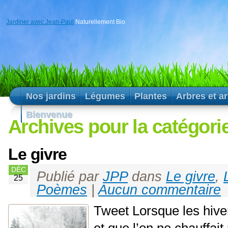
Jardiner avec Jean-Paul
Naturellement Bio
Nos jardins
Légumes
Plantes
Arbres et a
Bienvenue
Archives pour la catégorie
Le givre
DÉC
Publié par
JPP
dans
Le givre
,
25
Poèmes
|
Aucun commentaire
Tweet Lorsque les hiver
et que l’on ne chauffai