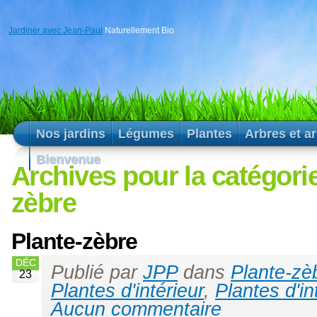
Jardiner avec Jean-Paul
Naturellement Bio
Nos jardins
Légumes
Plantes
Arbres et a
Bienvenue
Archives pour la catégorie
zèbre
Plante-zèbre
DÉC
Publié par
JPP
dans
Plante-zè
23
Plantes d'intérieur
,
Plantes d'in
Aucun commentaire