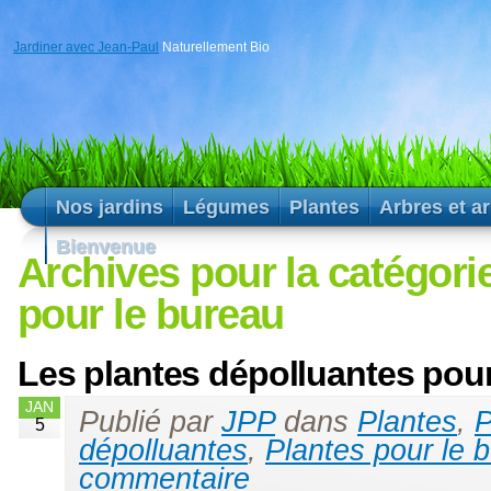
Jardiner avec Jean-Paul
Naturellement Bio
Nos jardins
Légumes
Plantes
Arbres et a
Bienvenue
Archives pour la catégori
pour le bureau
Les plantes dépolluantes pour
JAN
Publié par
JPP
dans
Plantes
,
P
5
dépolluantes
,
Plantes pour le 
commentaire