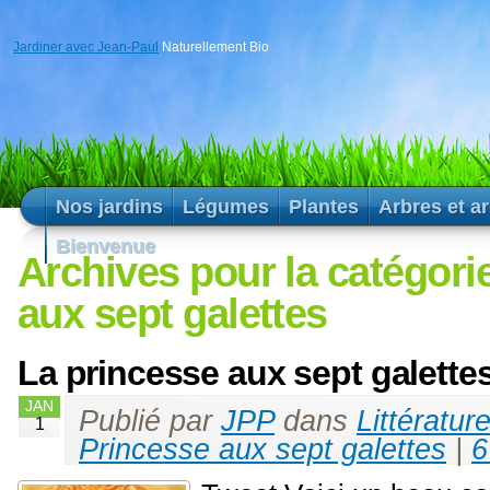
Jardiner avec Jean-Paul
Naturellement Bio
Nos jardins
Légumes
Plantes
Arbres et a
Bienvenue
Archives pour la catégori
aux sept galettes
La princesse aux sept galette
JAN
Publié par
JPP
dans
Littératur
1
Princesse aux sept galettes
|
6