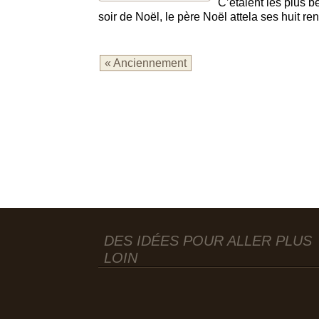
C’étaient les plus b
soir de Noël, le père Noël attela ses huit ren
« Anciennement
DES IDÉES POUR ALLER PLUS
LOIN