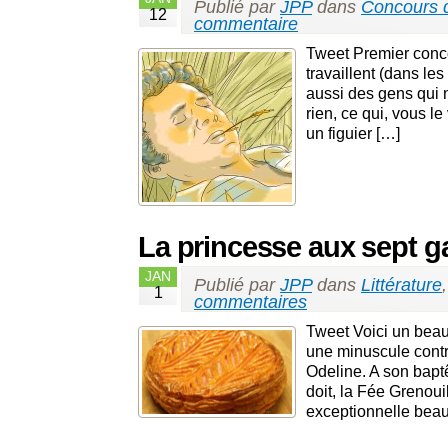
Publié par
JPP
dans
Concours 
12
commentaire
Tweet Premier conc
travaillent (dans le
aussi des gens qui 
rien, ce qui, vous l
un figuier […]
La princesse aux sept ga
JAN
Publié par
JPP
dans
Littérature
1
commentaires
Tweet Voici un bea
une minuscule contré
Odeline. A son bapt
doit, la Fée Grenou
exceptionnelle beau