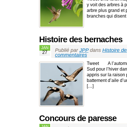
y voit des arbres à 
arbre plus grand et 
branches qui disent
Histoire des bernaches
JAN
Publié par
JPP
dans
Histoire d
27
commentaires
Tweet A l’automne,
Sud pour l’hiver da
appris sur la raison
battement d’aile d’u
[…]
Concours de paresse
JAN