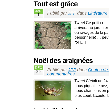
Tout est grâce
JAN
Publié par
JPP
dans
Littérature
1
Tweet Ce petit cont
arrivera au jardini
ou ravages de la pa
personnelle) … peut
roi […]
Noël des araignées
DÉC
Publié par
JPP
dans
Contes de
29
commentaires
Tweet C’était un 24
nous piquait le nez,
nous chantions en pa
plus court. Eco