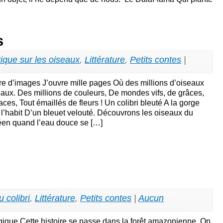
s
ique sur les oiseaux
,
Littérature
,
Petits contes
|
e d’images J’ouvre mille pages Où des millions d’oiseaux
eaux. Des millions de couleurs, De mondes vifs, de grâces,
s, Tout émaillés de fleurs ! Un colibri bleuté A la gorge
r l’habit D’un bleuet velouté. Découvrons les oiseaux du
éen quand l’eau douce se […]
 colibri
,
Littérature
,
Petits contes
|
Aucun
ique Cette histoire se passe dans la forêt amazonienne. On