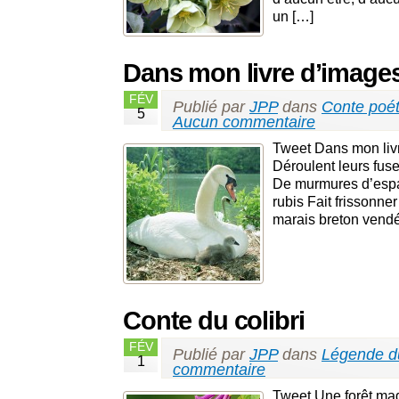
un […]
Dans mon livre d’image
FÉV
Publié par
JPP
dans
Conte poét
5
Aucun commentaire
Tweet Dans mon livr
Déroulent leurs fus
De murmures d’espace
rubis Fait frissonne
marais breton vend
Conte du colibri
FÉV
Publié par
JPP
dans
Légende du
1
commentaire
Tweet Une forêt mag