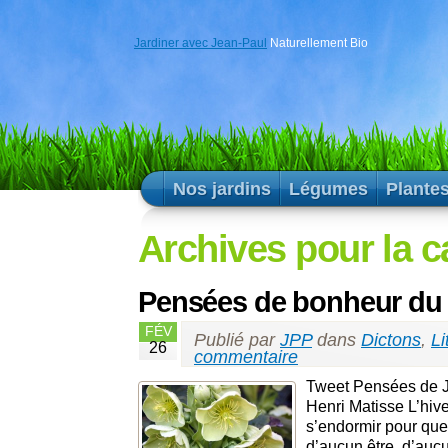
Jardiner avec Jean-Paul
Naturellement Bio
Nos jardins
Légumes
Plante
Archives pour la ca
Pensées de bonheur du j
FÉV
Publié par
JPP
dans
Dictons
,
Li
26
commentaire
Tweet Pensées de Jan
Henri Matisse L’hive
s’endormir pour qu
d’aucun être, d’auc