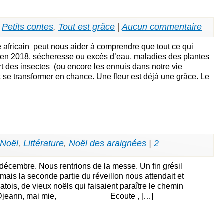
,
Petits contes
,
Tout est grâce
|
Aucun commentaire
e africain peut nous aider à comprendre que tout ce qui
er en 2018, sécheresse ou excès d’eau, maladies des plantes
rt des insectes (ou encore les ennuis dans notre vie
 se transformer en chance. Une fleur est déjà une grâce. Le
 Noël
,
Littérature
,
Noël des araignées
|
2
 décembre. Nous rentrions de la messe. Un fin grésil
 mais la seconde partie du réveillon nous attendait et
tois, de vieux noëls qui faisaient paraître le chemin
ute, Djeann, mai mie, Ecoute , […]