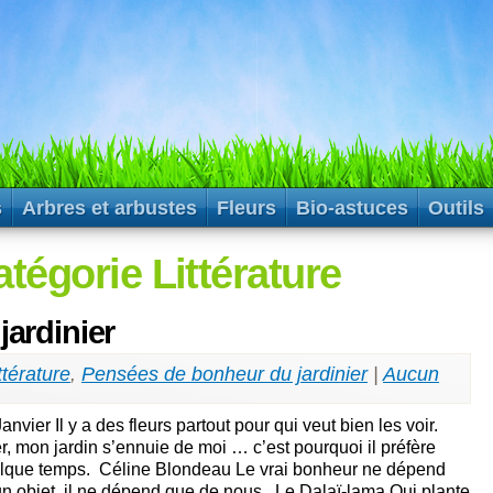
s
Arbres et arbustes
Fleurs
Bio-astuces
Outils
tégorie Littérature
ardinier
ttérature
,
Pensées de bonheur du jardinier
|
Aucun
vier Il y a des fleurs partout pour qui veut bien les voir.
r, mon jardin s’ennuie de moi … c’est pourquoi il préfère
elque temps. Céline Blondeau Le vrai bonheur ne dépend
un objet, il ne dépend que de nous. Le Dalaï-lama Qui plante