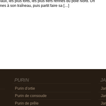
eaux, les plus forts, les plus fiers rennes du pôle Nord. Un
nes à son traîneau, puis partit faire sa […]
PURIN
JA
Purin d'ortie
Jar
Purin de consoude
Jar
Purin de prêle
Jar