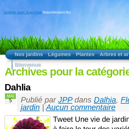
Jardiner avec Jean-Paul
Naturellement Bio
Nos jardins
Légumes
Plantes
Arbres et a
Bienvenue
Archives pour la catégori
Dahlia
MAI
Publié par
JPP
dans
Dalhia
,
Fl
5
jardin
|
Aucun commentaire
Tweet Une vie de jardini
à faire le tour des varié