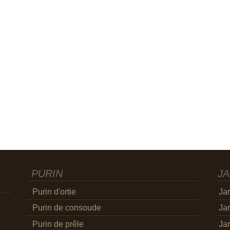
PURIN
JA
Purin d'ortie
Jar
Purin de consoude
Jar
Purin de prêle
Jar