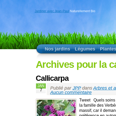
Jardiner avec Jean-Paul
Naturellement Bio
Nos jardins
Légumes
Plante
Archives pour la c
Callicarpa
JAN
Publié par
JPP
dans
Arbres et 
7
Aucun commentaire
Tweet Quels soins do
la famille des Verbé
massif, car il deman
préférence en autom