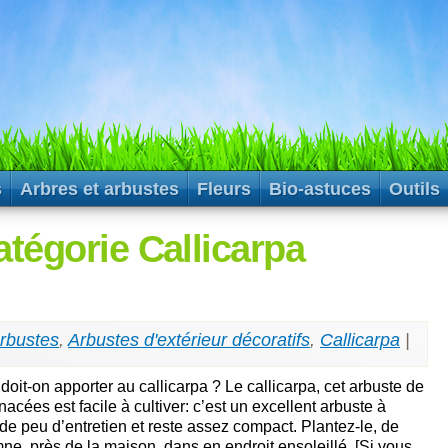
s
Arbres et arbustes
Fleurs
Bio-astuces
Outils
atégorie Callicarpa
arbustes
,
Arbustes d'extérieur décoratifs
,
Callicarpa
|
it-on apporter au callicarpa ? Le callicarpa, cet arbuste de
nacées est facile à cultiver: c’est un excellent arbuste à
de peu d’entretien et reste assez compact. Plantez-le, de
ne, près de la maison, dans en endroit ensoleillé. [Si vous