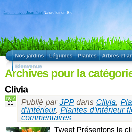
Jardiner avec Jean-Paul
Naturellement Bio
Nos jardins
Légumes
Plantes
Arbres et a
Bienvenue
Archives pour la catégorie
Clivia
NOV
Publié par
JPP
dans
Clivia
,
Pla
21
d'intérieur
,
Plantes d'intérieur f
commentaires
Tweet Présentons le cli