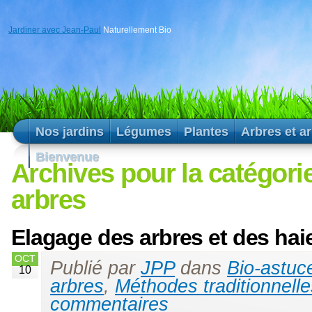
Jardiner avec Jean-Paul
Naturellement Bio
Nos jardins
Légumes
Plantes
Arbres et a
Bienvenue
Archives pour la catégori
arbres
Elagage des arbres et des hai
OCT
Publié par
JPP
dans
Bio-astuc
10
arbres
,
Méthodes traditionnelle
commentaires