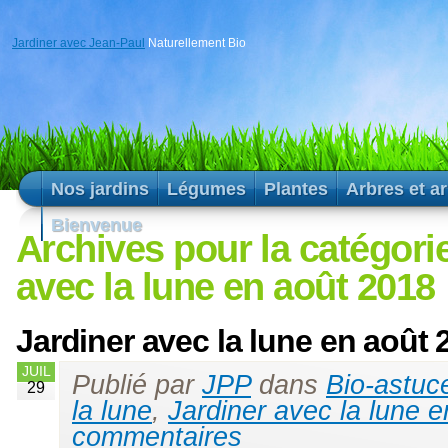
Jardiner avec Jean-Paul
Naturellement Bio
Nos jardins
Légumes
Plantes
Arbres et a
Bienvenue
Archives pour la catégori
avec la lune en août 2018
Jardiner avec la lune en août 
JUIL
Publié par
JPP
dans
Bio-astuc
29
la lune
,
Jardiner avec la lune 
commentaires