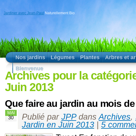
Jardiner avec Jean-Paul
Naturellement Bio
Nos jardins
Légumes
Plantes
Arbres et a
Bienvenue
Archives pour la catégori
Juin 2013
Que faire au jardin au mois d
MAI
Publié par
JPP
dans
Archives
,
30
Jardin en Juin 2013
|
5 commen