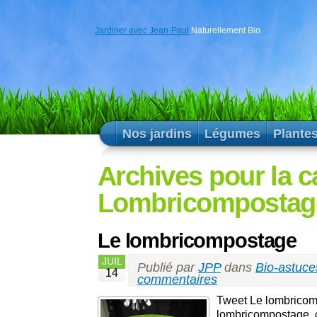
Jardiner avec Jean-Paul
Naturellement Bio
Nos jardins
Légumes
Plante
Archives pour la c
Lombricompostag
Le lombricompostage
JUIL
Publié par
JPP
dans
Bio-astuce
14
commentaires
Tweet Le lombricom
lombricompostage co