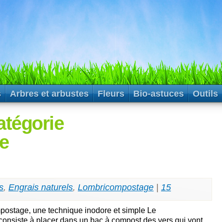
s
Arbres et arbustes
Fleurs
Bio-astuces
Outils
atégorie
e
s
,
Engrais naturels
,
Lombricompostage
|
15
postage, une technique inodore et simple Le
nsiste à placer dans un bac à compost des vers qui vont