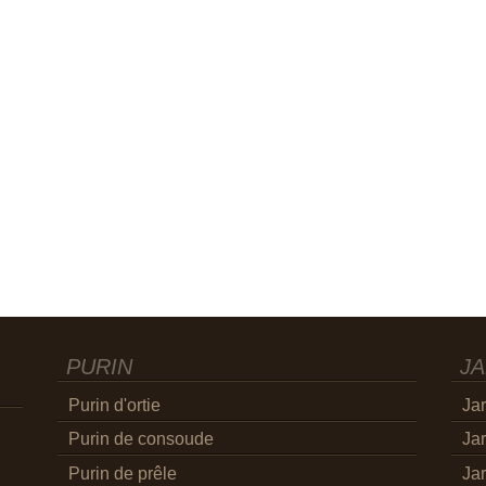
PURIN
JA
Purin d'ortie
Jar
Purin de consoude
Jar
Purin de prêle
Jar